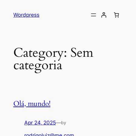
Skip
to
Wordpress
content
Category:
Sem
categoria
Olá, mundo!
Apr 24, 2025
—
by
rodrigoluiz@me.com